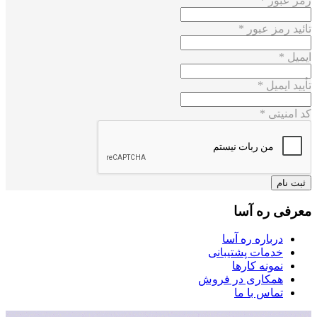
رمز عبور *
تائید رمز عبور *
ایمیل *
تأیید ایمیل *
کد امنیتی *
ثبت نام
معرفی ره آسا
درباره ره آسا
خدمات پشتیبانی
نمونه کارها
همکاری در فروش
تماس با ما