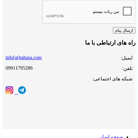
راه های ارتباطی با ما
info[at]rahasa.com
ایمیل:
09911795286
تلفن:
شبکه های اجتماعی:
صفحه اصلی